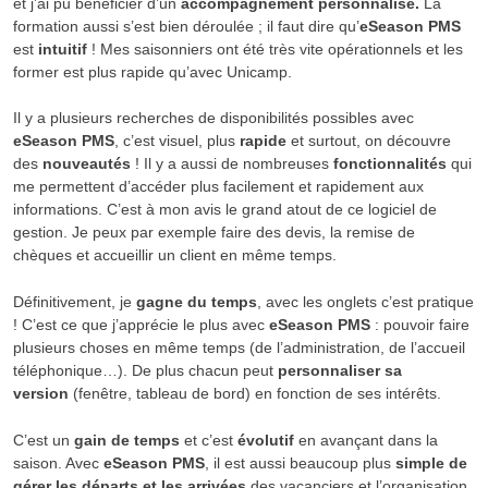
et j’ai pu bénéficier d’un
accompagnement personnalisé.
La
formation aussi s’est bien déroulée ; il faut dire qu’
eSeason PMS
est
intuitif
! Mes saisonniers ont été très vite opérationnels et les
former est plus rapide qu’avec Unicamp.
Il y a plusieurs recherches de disponibilités possibles avec
eSeason PMS
, c’est visuel, plus
rapide
et surtout, on découvre
des
nouveautés
! Il y a aussi de nombreuses
fonctionnalités
qui
me permettent d’accéder plus facilement et rapidement aux
informations. C’est à mon avis le grand atout de ce logiciel de
gestion. Je peux par exemple faire des devis, la remise de
chèques et accueillir un client en même temps.
Définitivement, je
gagne du temps
, avec les onglets c’est pratique
! C’est ce que j’apprécie le plus avec
eSeason PMS
: pouvoir faire
plusieurs choses en même temps (de l’administration, de l’accueil
téléphonique…). De plus chacun peut
personnaliser sa
version
(fenêtre, tableau de bord) en fonction de ses intérêts.
C’est un
gain de temps
et c’est
évolutif
en avançant dans la
saison. Avec
eSeason PMS
, il est aussi beaucoup plus
simple de
gérer les départs et les arrivées
des vacanciers et l’organisation