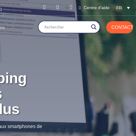
Centre d'aide
FR
CONTACT
LOG
ping
s
lus
 aux smartphones de