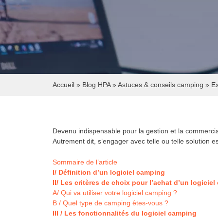
Accueil
»
Blog HPA
»
Astuces & conseils camping
»
Ex
Devenu indispensable pour la gestion et la commerciali
Autrement dit, s’engager avec telle ou telle solution 
Sommaire de l’article
I/ Définition d’un logiciel camping
II/ Les critères de choix pour l’achat d’un logicie
A/ Qui va utiliser votre logiciel camping ?
B / Quel type de camping êtes-vous ?
III / Les fonctionnalités du logiciel camping