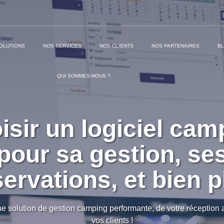
OLUTIONS
NOS SERVICES
NOS CLIENTS
NOS PARTENAIRES
B
QUI SOMMES-NOUS ?
isir un logiciel cam
pour sa gestion, se
servations, et bien p
e solution de gestion camping performante, de votre réception
vos clients !