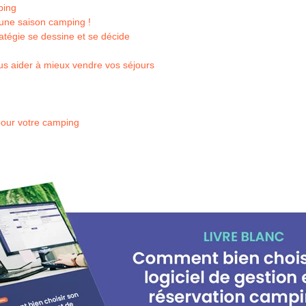
ping
d’une saison camping !
ratégie se dessine et se décide
ous aider à mieux vendre vos séjours
pour votre camping